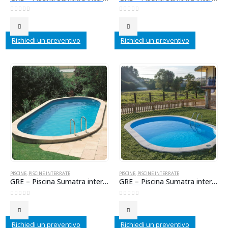
0
Su 5
0
Su 5
Richiedi un preventivo
Richiedi un preventivo
PISCINE
,
PISCINE INTERRATE
PISCINE
,
PISCINE INTERRATE
GRE – Piscina Sumatra interrata in acciaio 500x300x120 cm + scala inox + accessori
GRE – Piscina Sumatra interrata in acciaio 600x320x120 cm + scala inox + accessori
0
Su 5
0
Su 5
Richiedi un preventivo
Richiedi un preventivo