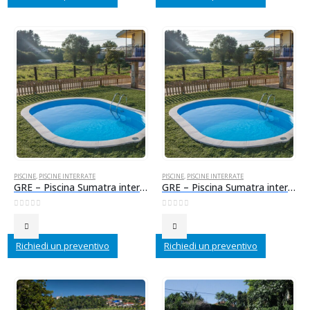
PISCINE
,
PISCINE INTERRATE
PISCINE
,
PISCINE INTERRATE
GRE – Piscina Sumatra interrata in acciaio 700x320x120 cm + scala inox + accessori
GRE – Piscina Sumatra interrata in acciao 800x400x120 cm + scala inox + accessori
0
Su 5
0
Su 5
Richiedi un preventivo
Richiedi un preventivo