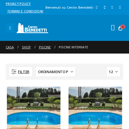
PRIVACY POLICY
Benvenuti su Centro Benedetti
TERMINI E CONDIZIONI
0
CASA
SHOP
PISCINE
PISCINE INTERRATE
FILTER