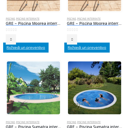
PISCINE
,
PISCINE INTERRATE
PISCINE
,
PISCINE INTERRATE
GRE – Piscina Moorea interrata in acciaio 700x320x150 cm + scala inox accesso facile + accessori
GRE – Piscina Moorea interrata in acciaio 800x400x150 cm + scala inox accesso facile + accessori
0
Su 5
0
Su 5
Richiedi un preventivo
Richiedi un preventivo
PISCINE
,
PISCINE INTERRATE
PISCINE
,
PISCINE INTERRATE
GRE – Piscina Sumatra interrata in acciaio 350×120 cm + scala inox + accessori
GRE – Piscina Sumatra interrata in acciaio 420×120 cm + scala inox + accessori