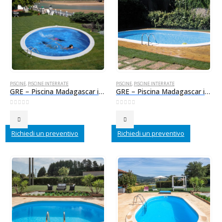
PISCINE
,
PISCINE INTERRATE
PISCINE
,
PISCINE INTERRATE
GRE – Piscina Madagascar interrata in acciaio 420×150 cm + scala inox + accessori
GRE – Piscina Madagascar interrata in acciaio 500x300x150 cm + scala inox + accessori
0
Su 5
0
Su 5
Richiedi un preventivo
Richiedi un preventivo