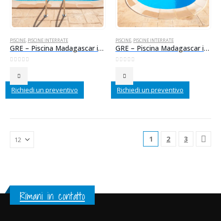
PISCINE
,
PISCINE INTERRATE
PISCINE
,
PISCINE INTERRATE
GRE – Piscina Madagascar interrata in acciaio 600x320x150 cm + scala inox + accessori
GRE – Piscina Madagascar interrata in acciaio 700x320x150 cm + scala inox + accessori
0
Su 5
0
Su 5
Richiedi un preventivo
Richiedi un preventivo
1
2
3
Rimani in contatto